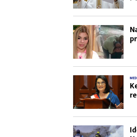
Na
pr
MED
Ke
re
Id