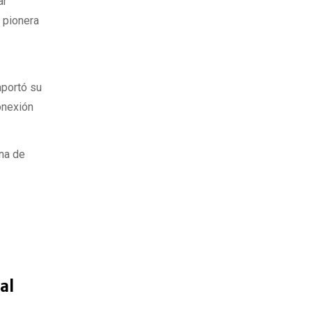
ar
 pionera
aportó su
conexión
na de
al