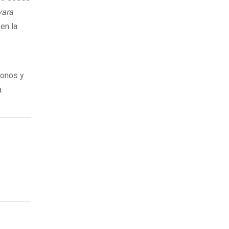
yara
en la
tonos y
a