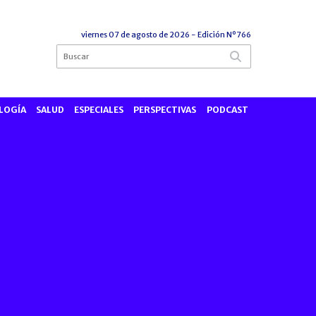
viernes 07 de agosto de 2026
- Edición Nº766
LOGÍA
SALUD
ESPECIALES
PERSPECTIVAS
PODCAST