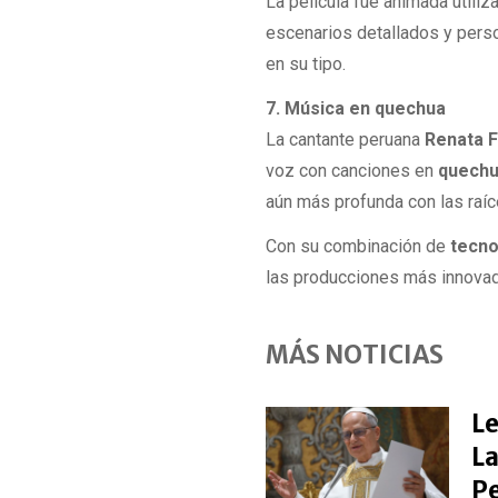
La película fue animada utili
escenarios detallados y pers
en su tipo.
7. Música en quechua
La cantante peruana
Renata F
voz con canciones en
quech
aún más profunda con las raíc
Con su combinación de
tecno
las producciones más innovado
MÁS NOTICIAS
Le
La
P