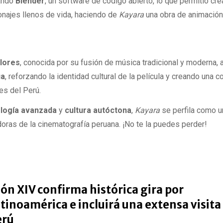
zando
Blender
, un software de código abierto, lo que permitió cre
onajes llenos de vida, haciendo de
Kayara
una obra de animación
lores
, conocida por su fusión de música tradicional y moderna, 
ua
, reforzando la identidad cultural de la película y creando una 
es del Perú.
logía avanzada
y
cultura autóctona
,
Kayara
se perfila como u
ras de la cinematografía peruana. ¡No te la puedes perder!
ón XIV confirma histórica gira por
tinoamérica e incluirá una extensa visita 
erú