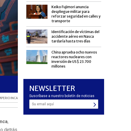
Keiko Fujimori anuncia
despliegue militar para
reforzar seguridad en calles y
transporte
Identificación de víctimas del
accidente aéreo en Nasca
tardaría hasta tres días
China aprueba ocho nuevos
reactores nucleares con
inversión de US$ 23.700
millones
Kayara se acerca a su estreno con detalles impresionantes
NEWSLETTER
innovadoras tecnologías de animación.
Suscríbase a nuestro boletín de noticias
MPERIO INCA
Inca
,
zo detrás