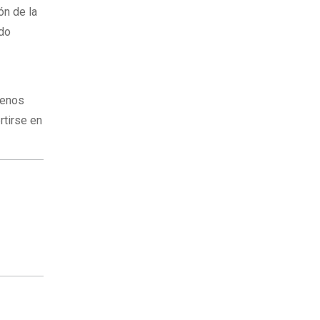
ón de la
ido
renos
rtirse en