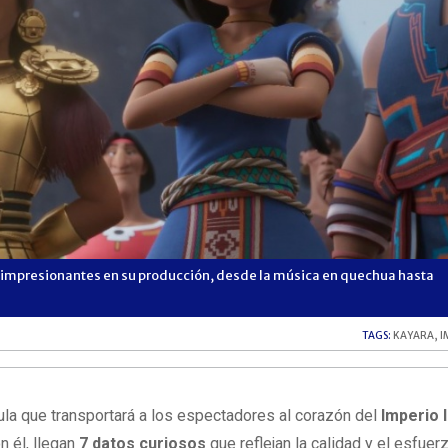
s impresionantes en su producción, desde la música en quechua hasta
TAGS:
KAYARA
,
I
ícula que transportará a los espectadores al corazón del
Imperio 
n él, llegan
7 datos curiosos
que reflejan la calidad y el esfuer