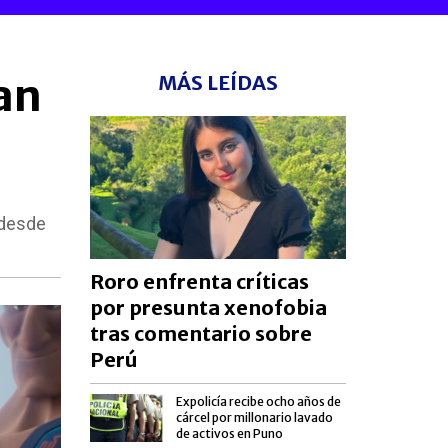
an
MÁS LEÍDAS
 desde
Roro enfrenta críticas
por presunta xenofobia
tras comentario sobre
Perú
Expolicía recibe ocho años de
cárcel por millonario lavado
de activos en Puno