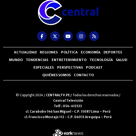
ACTUALIDAD
REGIONES
POLÍTICA
ECONOMÍA
DEPORTES
MUNDO
TENDENCIAS
ENTRETENIMIENTO
TECNOLOGÍA
SALUD
ESPECIALES
PERSPECTIVAS
PODCAST
QUIÉNES SOMOS
CONTACTO
© Copyright 2024 /
CENTRALTV.PE /
Todos los derechos reservados /
Central Televisión
Telf.: 054-613333
cl. Carabobo 146 San Miguel - C.P. 15087 Lima – Perú
cl. Francisco Mostajo 112 - C.P. 04013 Arequipa – Perú