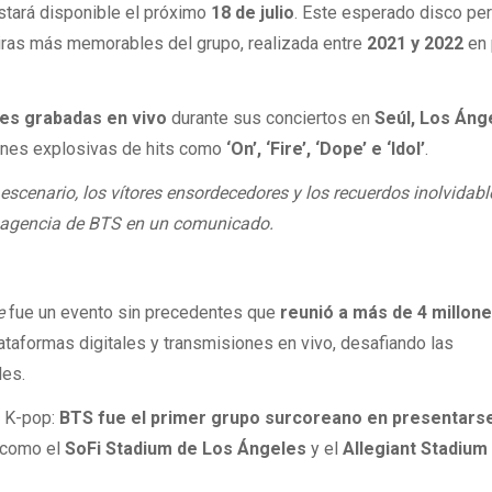
estará disponible el próximo
18 de julio
. Este esperado disco per
giras más memorables del grupo, realizada entre
2021 y 2022
en 
es grabadas en vivo
durante sus conciertos en
Seúl, Los Áng
iones explosivas de hits como
‘On’, ‘Fire’, ‘Dope’ e ‘Idol’
.
 escenario, los vítores ensordecedores y los recuerdos inolvidabl
la agencia de BTS en un comunicado.
e
fue un evento sin precedentes que
reunió a más de 4 millon
ataformas digitales y transmisiones en vivo, desafiando las
les.
l K-pop:
BTS fue el primer grupo surcoreano en presentars
 como el
SoFi Stadium de Los Ángeles
y el
Allegiant Stadium