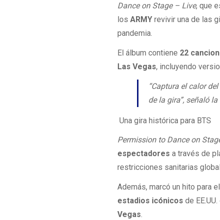
Dance on Stage – Live
, que 
los
ARMY
revivir una de las 
pandemia.
El álbum contiene
22 cancion
Las Vegas
, incluyendo vers
“Captura el calor del
de la gira”, señaló 
Una gira histórica para BTS
Permission to Dance on Stag
espectadores
a través de pl
restricciones sanitarias globa
Además, marcó un hito para e
estadios icónicos
de EE.UU.
Vegas
.