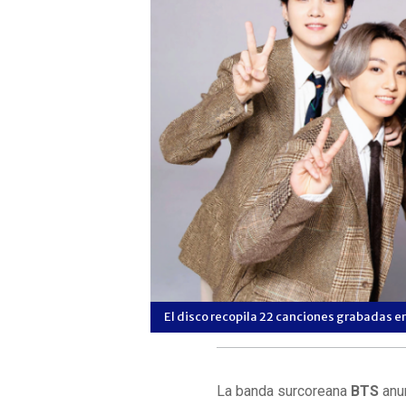
El disco recopila 22 canciones grabadas en
La banda surcoreana
BTS
anu