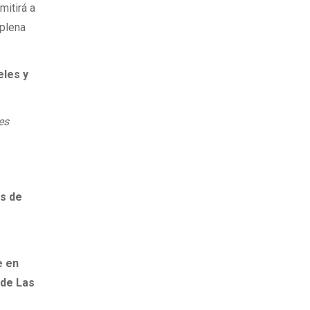
mitirá a
plena
eles y
es
es de
e en
 de Las