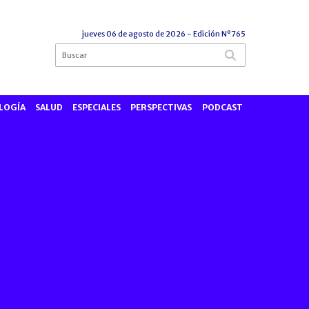
jueves 06 de agosto de 2026
- Edición Nº765
LOGÍA
SALUD
ESPECIALES
PERSPECTIVAS
PODCAST