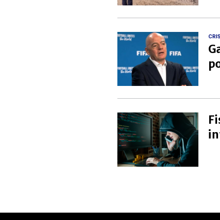
CRIS
Ga
po
Fi
in