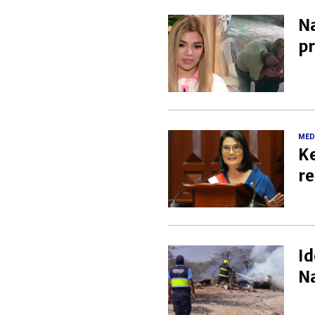
Na
pr
MED
Ke
re
Id
Na