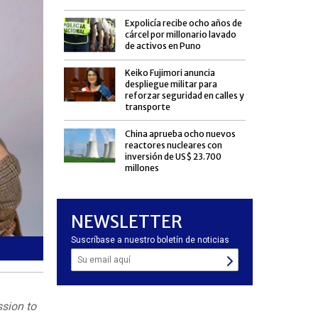
Expolicía recibe ocho años de
cárcel por millonario lavado
de activos en Puno
Keiko Fujimori anuncia
despliegue militar para
reforzar seguridad en calles y
transporte
China aprueba ocho nuevos
reactores nucleares con
inversión de US$ 23.700
millones
NEWSLETTER
Suscríbase a nuestro boletín de noticias
El disco recopila 22 canciones grabadas en Seúl, Los Ángel
sion to