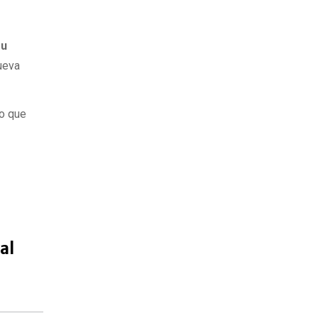
su
ueva
lo que
al