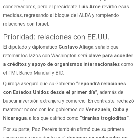
conservadores, pero el presidente
Luis Arce
revirtió esas
medidas, regresando al bloque del ALBA y rompiendo
relaciones con Israel.
Prioridad: relaciones con EE.UU.
El diputado y diplomático
Gustavo Aliaga
señaló que
retomar los lazos con Washington será
clave para acceder
a créditos y apoyo de organismos internacionales
como
el FMI, Banco Mundial y BID.
Quiroga aseguró que su Gobierno
“repondrá relaciones
con Estados Unidos desde el primer día”
, además de
buscar inversión extranjera y comercio. En contraste, rechazó
mantener nexos con los gobiernos de
Venezuela, Cuba y
Nicaragua
, a los que calificó como
“tiranías trogloditas”
.
Por su parte, Paz Pereira también afirmó que su primera
acción como presidente será
designar un embajador en