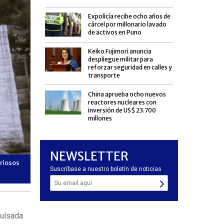
Expolicía recibe ocho años de
cárcel por millonario lavado
de activos en Puno
Keiko Fujimori anuncia
despliegue militar para
reforzar seguridad en calles y
transporte
China aprueba ocho nuevos
reactores nucleares con
inversión de US$ 23.700
millones
NEWSLETTER
uriosos
Sitios embrujados, tumbas misteriosas y casonas coloniale
Suscríbase a nuestro boletín de noticias
cada octubre.
pulsada