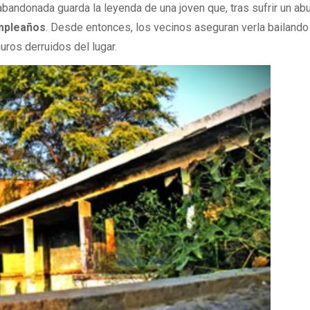
abandonada guarda la leyenda de una joven que, tras sufrir un ab
umpleaños
. Desde entonces, los vecinos aseguran verla bailando
uros derruidos del lugar.