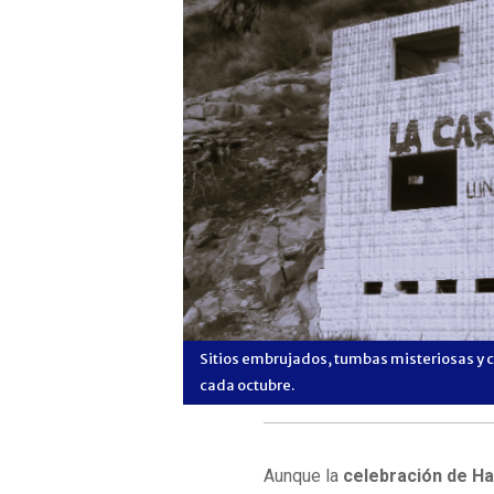
a visitantes y curiosos
Sitios embrujados, tumbas misteriosas y c
cada octubre.
Aunque la
celebración de H