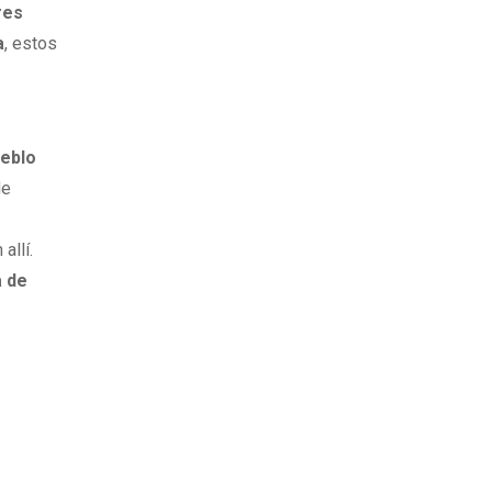
res
a
, estos
eblo
de
allí.
 de