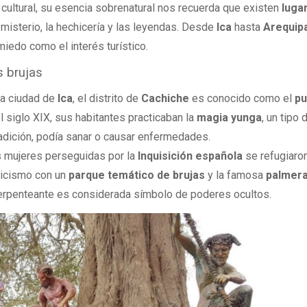
a cultural, su esencia sobrenatural nos recuerda que existen
luga
misterio, la hechicería y las leyendas. Desde
Ica
hasta
Arequip
miedo como el interés turístico.
s brujas
 la ciudad de
Ica
, el distrito de
Cachiche
es conocido como el
pu
l siglo XIX, sus habitantes practicaban la
magia yunga
, un tipo 
adición, podía sanar o causar enfermedades.
s mujeres perseguidas por la
Inquisición española
se refugiaron 
ticismo con un
parque temático de brujas
y la famosa
palmera
serpenteante es considerada símbolo de poderes ocultos.