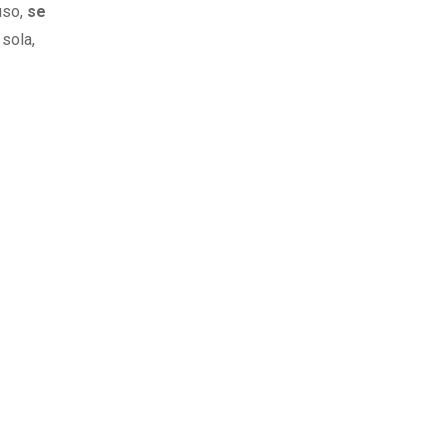
uso,
se
 sola,