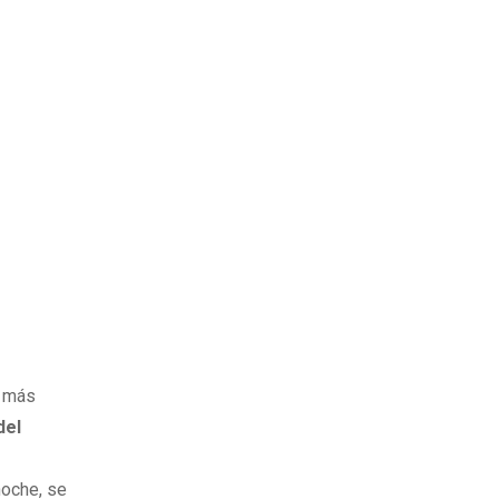
s más
del
noche, se