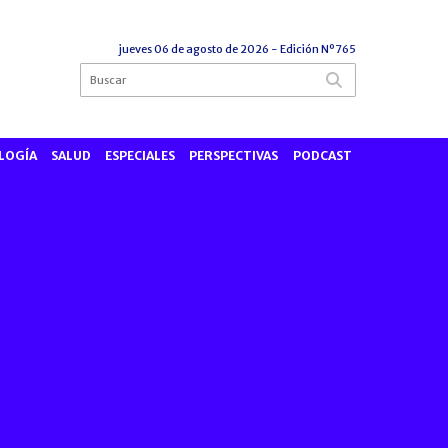
jueves 06 de agosto de 2026
- Edición Nº765
LOGÍA
SALUD
ESPECIALES
PERSPECTIVAS
PODCAST