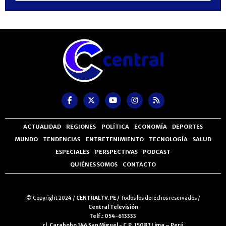
ACTUALIDAD
REGIONES
POLÍTICA
ECONOMÍA
DEPORTES
MUNDO
TENDENCIAS
ENTRETENIMIENTO
TECNOLOGÍA
SALUD
ESPECIALES
PERSPECTIVAS
PODCAST
QUIÉNES SOMOS
CONTACTO
© Copyright 2024 /
CENTRALTV.PE /
Todos los derechos reservados /
Central Televisión
Telf.: 054-613333
cl. Carabobo 146 San Miguel - C.P. 15087 Lima – Perú