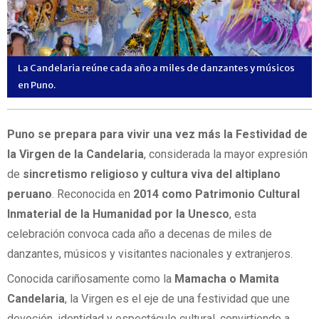
La Candelaria reúne cada año a miles de danzantes y músicos
en Puno.
Puno se prepara para vivir una vez más la Festividad de
la Virgen de la Candelaria
, considerada la mayor expresión
de
sincretismo religioso y cultura viva del altiplano
peruano
. Reconocida en
2014 como Patrimonio Cultural
Inmaterial de la Humanidad por la Unesco
, esta
celebración convoca cada año a decenas de miles de
danzantes, músicos y visitantes nacionales y extranjeros.
Conocida cariñosamente como la
Mamacha o Mamita
Candelaria
, la Virgen es el eje de una festividad que une
devoción, identidad y espectáculo cultural, convirtiendo a