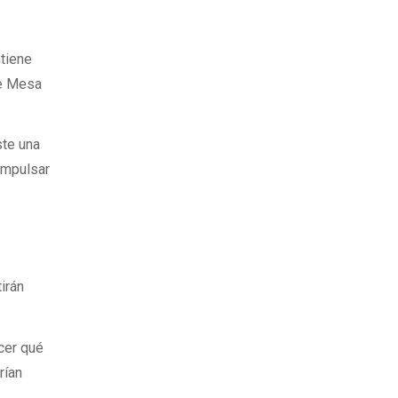
ntiene
de Mesa
ste una
 impulsar
irán
cer qué
rían