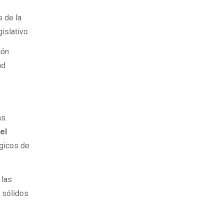
s de la
islativo.
ión
ad
as.
 el
égicos de
 las
s sólidos