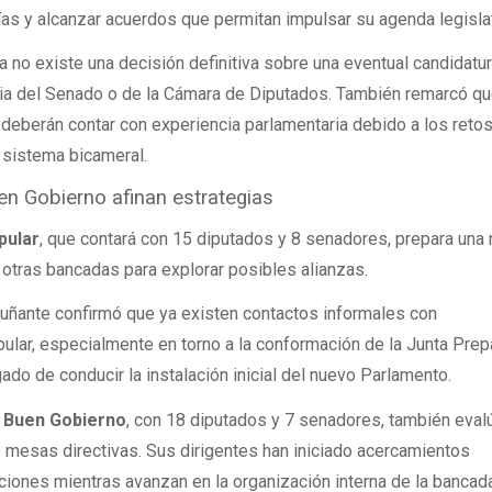
rías y alcanzar acuerdos que permitan impulsar su agenda legislat
 no existe una decisión definitiva sobre una eventual candidatu
cia del Senado o de la Cámara de Diputados. También remarcó q
eberán contar con experiencia parlamentaria debido a los reto
 sistema bicameral.
n Gobierno afinan estrategias
pular
, que contará con 15 diputados y 8 senadores, prepara una
otras bancadas para explorar posibles alianzas.
Muñante confirmó que ya existen contactos informales con
lar, especialmente en torno a la conformación de la Junta Prep
do de conducir la instalación inicial del nuevo Parlamento.
l Buen Gobierno
, con 18 diputados y 7 senadores, también eval
as mesas directivas. Sus dirigentes han iniciado acercamientos
ciones mientras avanzan en la organización interna de la bancad