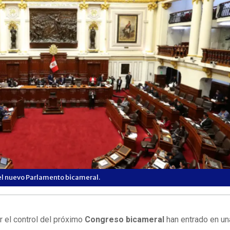
el nuevo Parlamento bicameral.
r el control del próximo
Congreso bicameral
han entrado en un