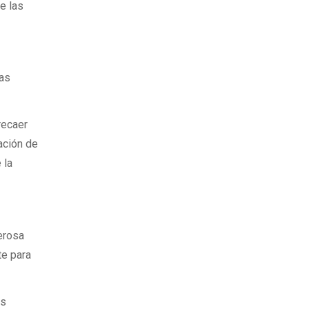
e las
las
recaer
ación de
 la
erosa
te para
as