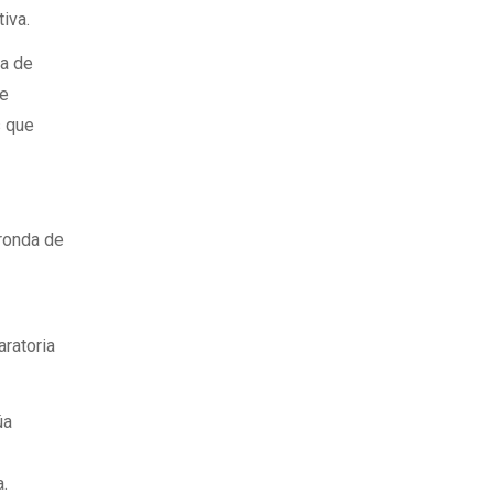
iva.
ra de
ue
s que
 ronda de
aratoria
úa
a.