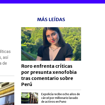
MÁS LEÍDAS
íticas
, así
a de
Roro enfrenta críticas
por presunta xenofobia
tras comentario sobre
Perú
Expolicía recibe ocho años de
cárcel por millonario lavado
de activos en Puno