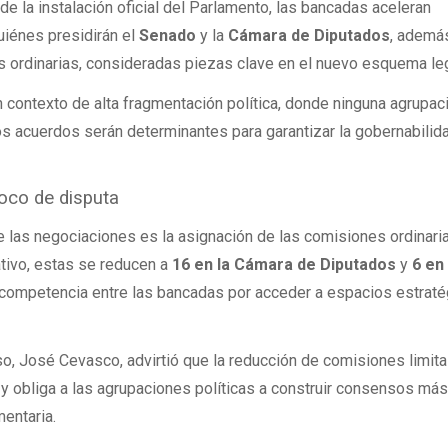
e la instalación oficial del Parlamento, las bancadas aceleran
uiénes presidirán el
Senado
y la
Cámara de Diputados
, ademá
s ordinarias, consideradas piezas clave en el nuevo esquema leg
n contexto de alta fragmentación política, donde ninguna agrupac
os acuerdos serán determinantes para garantizar la gobernabilid
foco de disputa
 las negociaciones es la asignación de las comisiones ordinari
tivo, estas se reducen a
16 en la Cámara de Diputados
y
6 en
a competencia entre las bancadas por acceder a espacios estrat
so, José Cevasco, advirtió que la reducción de comisiones limita
y obliga a las agrupaciones políticas a construir consensos má
mentaria.