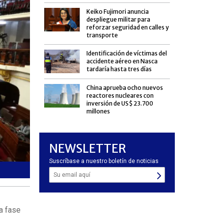
Keiko Fujimori anuncia
despliegue militar para
reforzar seguridad en calles y
transporte
Identificación de víctimas del
accidente aéreo en Nasca
tardaría hasta tres días
China aprueba ocho nuevos
reactores nucleares con
inversión de US$ 23.700
millones
NEWSLETTER
Suscríbase a nuestro boletín de noticias
Alianzas y acuerdos definirán liderazgo del nuevo Parlam
a fase