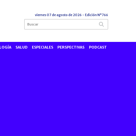
viernes 07 de agosto de 2026
- Edición Nº766
LOGÍA
SALUD
ESPECIALES
PERSPECTIVAS
PODCAST