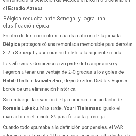
el
Estadio Azteca
.
Bélgica resucita ante Senegal y logra una
clasificación épica
En otro de los encuentros más dramáticos de la jornada,
Bélgica
protagonizó una remontada memorable para derrotar
3-2 a
Senegal
y asegurar su boleto a la siguiente ronda.
Los africanos dominaron gran parte del compromiso y
llegaron a tener una ventaja de 2-0 gracias a los goles de
Habib Diallo
e
Ismaila Sarr
, dejando a los Diablos Rojos al
borde de una eliminación histórica.
Sin embargo, la reacción belga comenzó con un tanto de
Romelu Lukaku
. Más tarde,
Youri Tielemans
igualó el
marcador en el minuto 89 para forzar la prórroga.
Cuando todo apuntaba a la definición por penales, el VAR
intervino en el minuto 119 para sancionar una falta dentro del