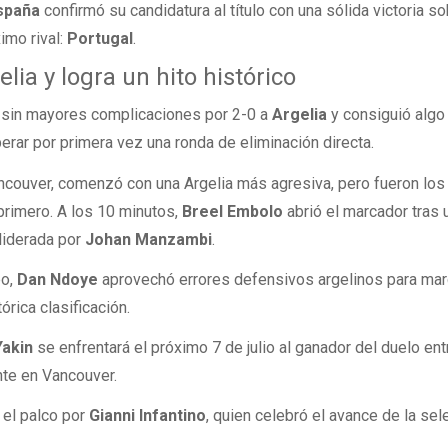
spaña
confirmó su candidatura al título con una sólida victoria s
imo rival:
Portugal
.
lia y logra un hito histórico
 sin mayores complicaciones por 2-0 a
Argelia
y consiguió algo 
perar por primera vez una ronda de eliminación directa.
ncouver, comenzó con una Argelia más agresiva, pero fueron los
rimero. A los 10 minutos,
Breel Embolo
abrió el marcador tras 
 liderada por
Johan Manzambi
.
po,
Dan Ndoye
aprovechó errores defensivos argelinos para marc
tórica clasificación.
Yakin
se enfrentará el próximo 7 de julio al ganador del duelo ent
te en Vancouver.
 el palco por
Gianni Infantino
, quien celebró el avance de la sel