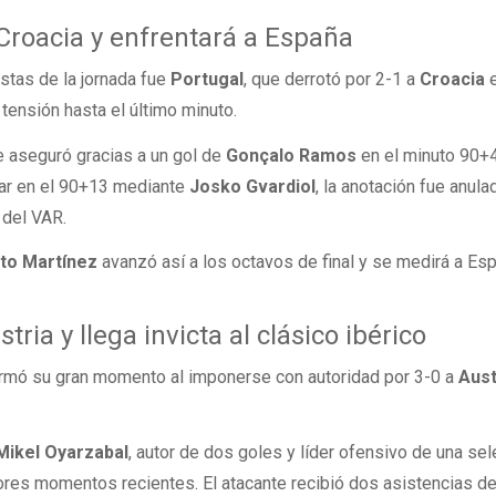
 Croacia y enfrentará a España
stas de la jornada fue
Portugal
, que derrotó por 2-1 a
Croacia
 tensión hasta el último minuto.
e aseguró gracias a un gol de
Gonçalo Ramos
en el minuto 90+4
tar en el 90+13 mediante
Josko Gvardiol
, la anotación fue anula
 del VAR.
to Martínez
avanzó así a los octavos de final y se medirá a Es
ria y llega invicta al clásico ibérico
rmó su gran momento al imponerse con autoridad por 3-0 a
Aust
Mikel Oyarzabal
, autor de dos goles y líder ofensivo de una se
ores momentos recientes. El atacante recibió dos asistencias d