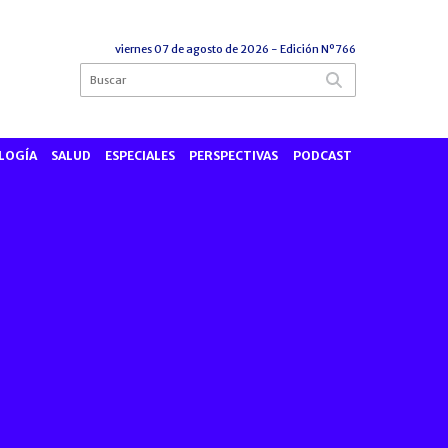
viernes 07 de agosto de 2026
- Edición Nº766
LOGÍA
SALUD
ESPECIALES
PERSPECTIVAS
PODCAST