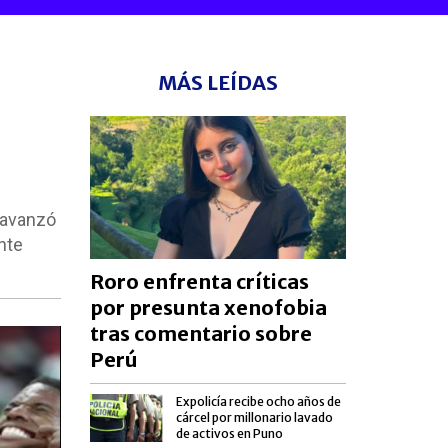
MÁS LEÍDAS
 avanzó
nte
Roro enfrenta críticas
por presunta xenofobia
tras comentario sobre
Perú
Expolicía recibe ocho años de
cárcel por millonario lavado
de activos en Puno