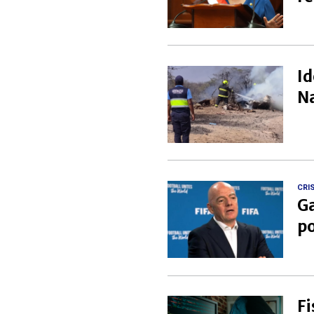
Id
Na
CRIS
Ga
po
Fi