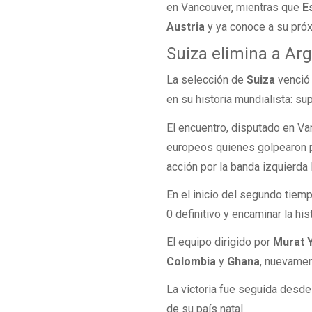
en Vancouver, mientras que
E
Austria
y ya conoce a su próx
Suiza elimina a Arge
La selección de
Suiza
venció
en su historia mundialista: su
El encuentro, disputado en Va
europeos quienes golpearon p
acción por la banda izquierda
En el inicio del segundo tiem
0 definitivo y encaminar la his
El equipo dirigido por
Murat 
Colombia
y
Ghana
, nuevamen
La victoria fue seguida desde
de su país natal.