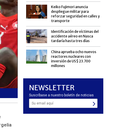
Keiko Fujimori anuncia
despliegue militar para
reforzar seguridad en calles y
transporte
Identificación de víctimas del
accidente aéreo en Nasca
tardaría hasta tres días
China aprueba ocho nuevos
reactores nucleares con
inversión de US$ 23.700
millones
NEWSLETTER
España y Portugal protagonizarán uno de los duelos estela
Suscríbase a nuestro boletín de noticias
e
rgelia