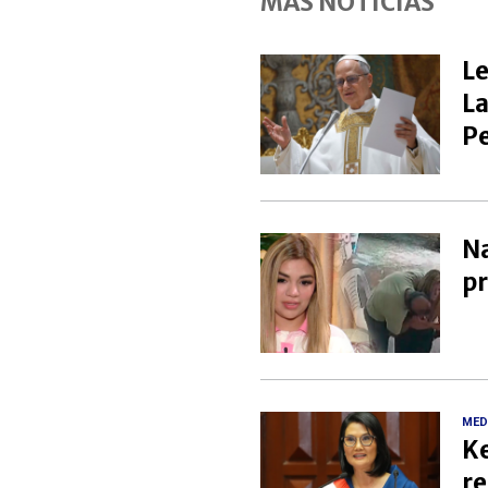
MÁS NOTICIAS
Le
La
P
Na
pr
MED
Ke
re