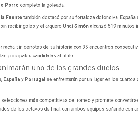
ro Porro
completó la goleada.
 la Fuente
también destacó por su fortaleza defensiva. España
sin recibir goles y el arquero
Unai Simón
alcanzó 519 minutos i
or racha sin derrotas de su historia con 35 encuentros consecuti
s principales candidatas al título.
animarán uno de los grandes duelos
s,
España
y
Portugal
se enfrentarán por un lugar en los cuartos d
s selecciones más competitivas del torneo y promete convertirs
dos de los octavos de final, con ambos equipos soñando con a