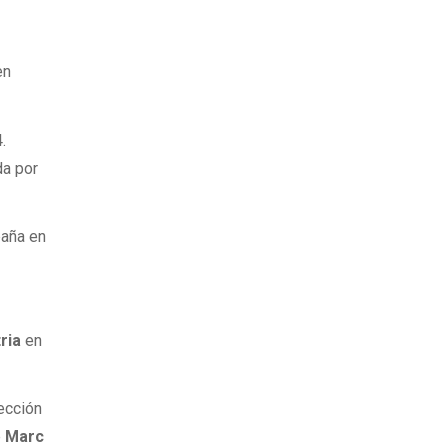
en
.
da por
paña en
ria
en
lección
e
Marc