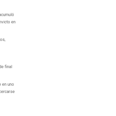
 acumuló
nvicto en
vos,
e final
e en uno
cercarse