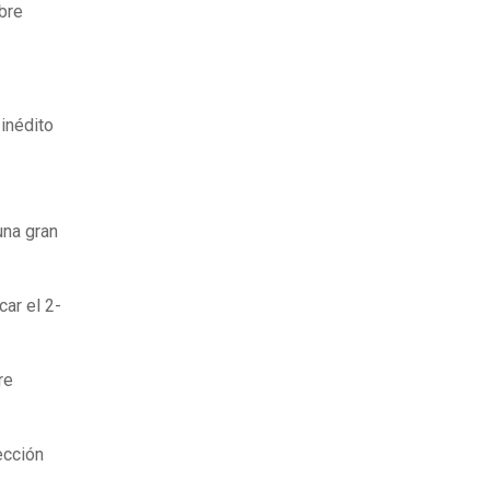
obre
inédito
una gran
ar el 2-
re
ección