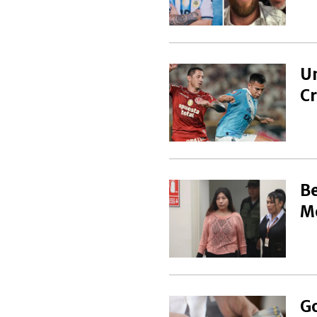
Un
Cr
Be
Mé
Go