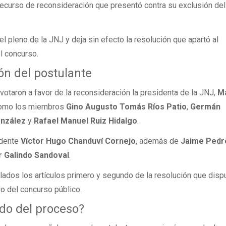
recurso de reconsideración que presentó contra su exclusión del
l pleno de la JNJ y deja sin efecto la resolución que apartó al
el concurso.
ón del postulante
 votaron a favor de la reconsideración la presidenta de la JNJ,
M
 como los miembros
Gino Augusto Tomás Ríos Patio
,
Germán
onzález
y
Rafael Manuel Ruiz Hidalgo
.
idente
Víctor Hugo Chanduví Cornejo
, además de
Jaime Pedro
 Galindo Sandoval
.
ados los artículos primero y segundo de la resolución que disp
lo del concurso público.
ido del proceso?