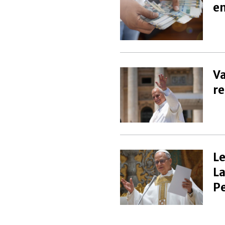
en
Va
re
Le
La
P