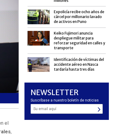
millones
Expolicía recibe ocho años de
cárcel por millonario lavado
de activos en Puno
Keiko Fujimori anuncia
despliegue militar para
reforzar seguridad en calles y
transporte
Identificación de víctimas del
accidente aéreo en Nasca
tardaría hasta tres días
NEWSLETTER
Pleno ordena reprogramar cronograma y continuar concurs
Suscríbase a nuestro boletín de noticias
n el
rales
,