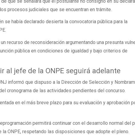
 de que se señalara que el postulante no consignó en su declar
e dos procesos judiciales que se encuentran en trámite.
n se había declarado desierta la convocatoria pública para la
PE.
ó un recurso de reconsideración argumentando una presunta vuln
unción pública en condiciones de igualdad y bajo criterios de
r al jefe de la ONPE seguirá adelante
a JNJ informó que dispuso a la Dirección de Selección y Nombram
 del cronograma de las actividades pendientes del concurso.
entada en el más breve plazo para su evaluación y aprobación po
 reprogramación permitirá continuar con el desarrollo normal del
de la ONPE, respetando las disposiciones que adopte el pleno.