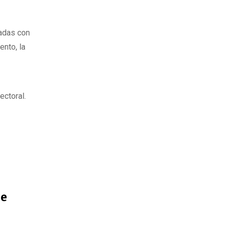
nadas con
nto, la
ectoral.
de