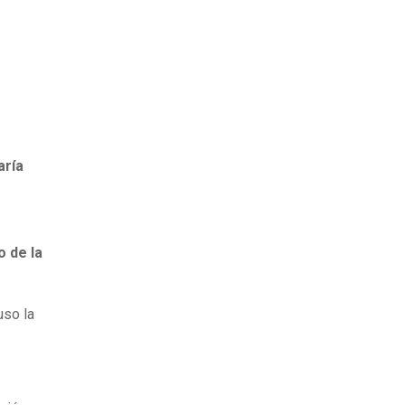
aría
 de la
uso la