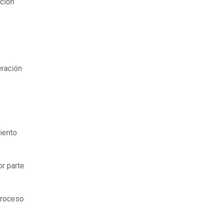
ación
eración
iento
r parte
 proceso